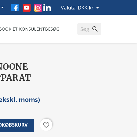
Facebook
YouTube
Instagram
LinkedIn


Valuta:
DKK kr.
search
BOOK ET KONSULENTBESØG
ONOONE
PPARAT
0 ekskl. moms)
favorite_border
NDKØBSKURV