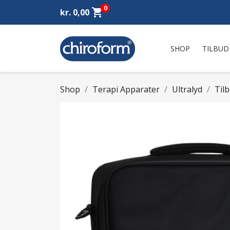
0
shopping_cart
kr. 0,00
SHOP
TILBUD
Shop
Terapi Apparater
Ultralyd
Til