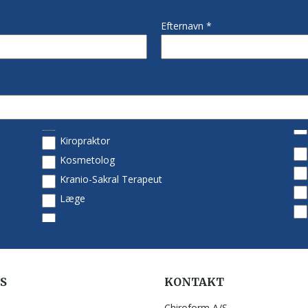
S
KONTAKT
Chiroform A/S