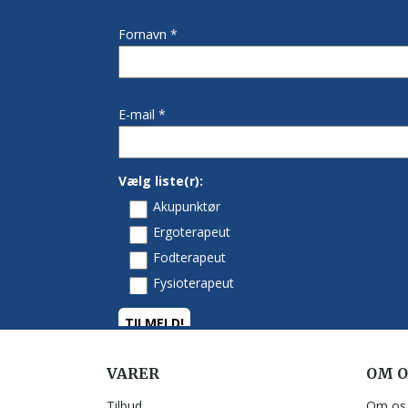
VARER
OM O
Tilbud
Om os