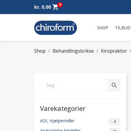
0
shopping_cart
kr. 0,00
SHOP
TILBUD
Shop
Behandlingsbrikse
Kiropraktor
search
Varekategorier
ADL Hjælpemidler
4
Anatomiske Modeller