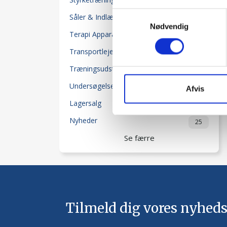
50
Samtykkevalg
Såler & Indlæg
20
Nødvendig
Terapi Apparater
118
Transportleje-Senge
2
Træningsudstyr
204
Undersøgelsesudstyr
55
Afvis
Lagersalg
80
Nyheder
25
Se færre