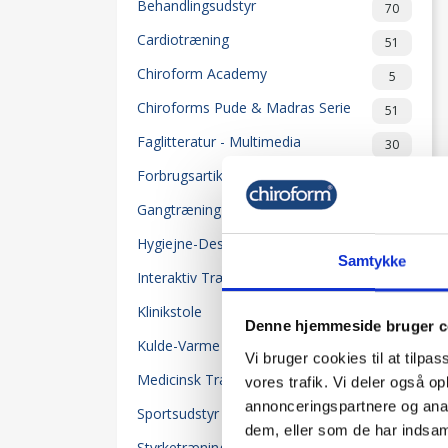
Behandlingsudstyr
70
Cardiotræning
51
Chiroform Academy
5
Chiroforms Pude & Madras Serie
51
Faglitteratur - Multimedia
30
Forbrugsartikler
104
Gangtræning
39
Hygiejne-Desinfektion-Rengøring
66
Samtykke
Interaktiv Træning
14
Klinikstole
5
Denne hjemmeside bruger c
Kulde-Varme
34
Vi bruger cookies til at tilpas
Medicinsk Trænings Terapi (MTT)
vores trafik. Vi deler også 
23
annonceringspartnere og anal
Sportsudstyr
32
dem, eller som de har indsaml
Styrketræning