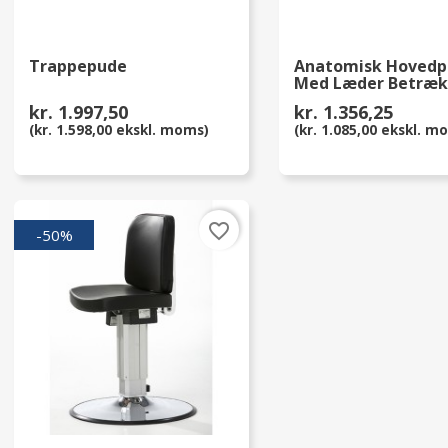
Trappepude
Anatomisk Hoved
Med Læder Betræk
kr. 1.997,50
kr. 1.356,25
(kr. 1.598,00 ekskl. moms)
(kr. 1.085,00 ekskl. m
favorite_border
-50%