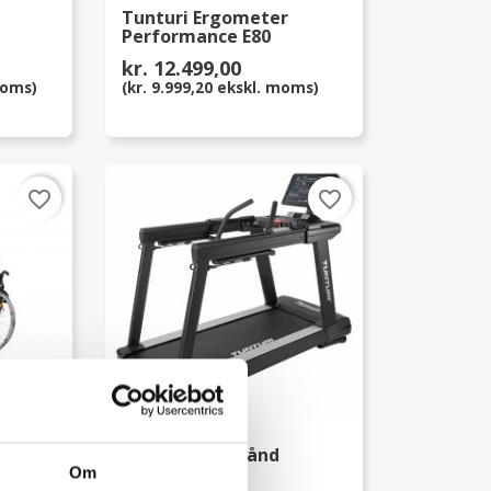
Tunturi Ergometer
Performance E80
kr. 12.499,00
moms)
(kr. 9.999,20 ekskl. moms)
favorite_border
favorite_border
Tunturi Løbebånd
Om