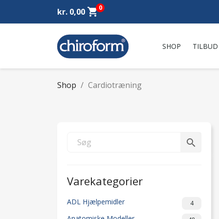
0
shopping_cart
kr. 0,00
SHOP
TILBUD
Shop
Cardiotræning
search
Varekategorier
ADL Hjælpemidler
4
Anatomiske Modeller