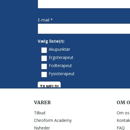
VARER
OM O
Tilbud
Om os
Chiroform Academy
Kontak
Nyheder
FAQ