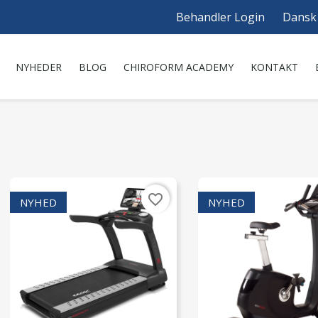
Behandler Login
Dansk
NYHEDER
BLOG
CHIROFORM ACADEMY
KONTAKT
favorite_border
NYHED
NYHED