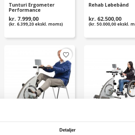
Tunturi Ergometer
Rehab Løbebånd
Performance
kr. 7.999,00
kr. 62.500,00
(kr. 6.399,20 ekskl. moms)
(kr. 50.000,00 ekskl. 
favorite_border
Kinevia Bentræner
Kinevia Duo Arm/
Bentræner
Detaljer