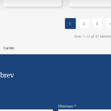
1
2
3
Viser 1-12 af 37 elemen
Cardio