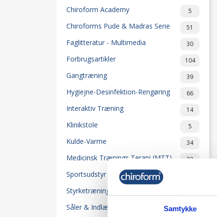
Chiroform Academy
5
Chiroforms Pude & Madras Serie
51
Faglitteratur - Multimedia
30
Forbrugsartikler
104
Gangtræning
39
Hygiejne-Desinfektion-Rengøring
66
Interaktiv Træning
14
Klinikstole
5
Kulde-Varme
34
Medicinsk Trænings Terapi (MTT)
23
Sportsudstyr
32
Styrketræning
50
Såler & Indlæg
20
Samtykke