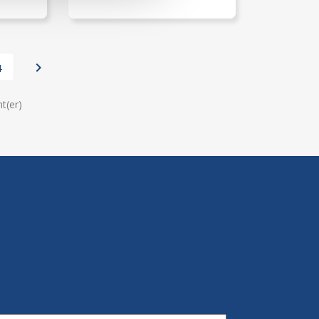

4
t(er)