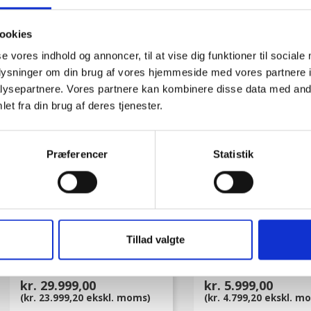
kr. 42.995,00
kr. 55.200,00
(kr. 34.396,00 ekskl. moms)
(kr. 44.160,00 ekskl. 
ookies
se vores indhold og annoncer, til at vise dig funktioner til sociale
oplysninger om din brug af vores hjemmeside med vores partnere i
favorite_border
ysepartnere. Vores partnere kan kombinere disse data med andr
et fra din brug af deres tjenester.
Præferencer
Statistik
Tillad valgte
Tunturi Foldbart
TFK Slim 135 Gå/
Løbebånd T90
Løbebånd
kr. 29.999,00
kr. 5.999,00
(kr. 23.999,20 ekskl. moms)
(kr. 4.799,20 ekskl. m