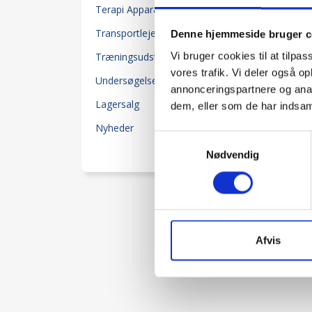
Terapi Apparater
118
Transportleje-Senge
Denne hjemmeside bruger c
2
Vi bruger cookies til at tilpas
Træningsudstyr
204
vores trafik. Vi deler også 
Undersøgelsesudstyr
55
annonceringspartnere og anal
Lagersalg
dem, eller som de har indsaml
80
Nyheder
25
Samtykkevalg
Se færre
Nødvendig
Afvis