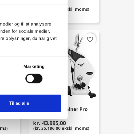
kr. 44.999,00
moms)
(kr. 35.999,20 ekskl. moms)
 medier og til at analysere
nden for sociale medier,
favorite_border
favorite_border
e oplysninger, du har givet
Marketing
Tillad alle
Total Body Trainer Pro
kr. 43.995,00
oms)
(kr. 35.196,00 ekskl. moms)