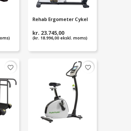
Rehab Ergometer Cykel
kr. 23.745,00
moms)
(kr. 18.996,00 ekskl. moms)
favorite_border
favorite_border