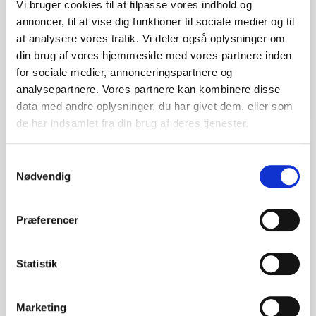
Vi bruger cookies til at tilpasse vores indhold og
annoncer, til at vise dig funktioner til sociale medier og til
MR4 LaserStim Pakke
at analysere vores trafik. Vi deler også oplysninger om
din brug af vores hjemmeside med vores partnere inden
kr. 92.221,25
for sociale medier, annonceringspartnere og
(kr. 73.777,00 ekskl. moms)
analysepartnere. Vores partnere kan kombinere disse
data med andre oplysninger, du har givet dem, eller som
de har indsamlet fra din brug af deres tjenester.
favorite_border
Samtykkevalg
Nødvendig
Præferencer
Statistik
Marketing