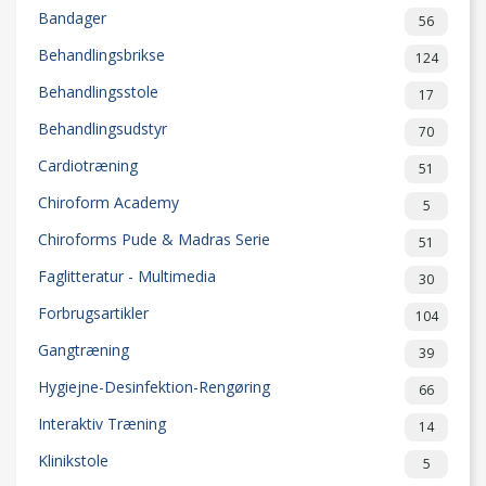
Bandager
56
Behandlingsbrikse
124
Behandlingsstole
17
Behandlingsudstyr
70
Cardiotræning
51
Chiroform Academy
5
Chiroforms Pude & Madras Serie
51
Faglitteratur - Multimedia
30
Forbrugsartikler
104
Gangtræning
39
Hygiejne-Desinfektion-Rengøring
66
Interaktiv Træning
14
Klinikstole
5