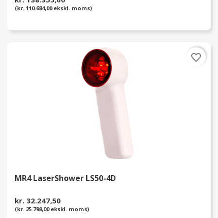
(kr. 110.684,00 ekskl. moms)
favorite_border
MR4 LaserShower LS50-4D
kr. 32.247,50
(kr. 25.798,00 ekskl. moms)