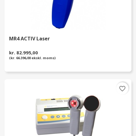
MR4 ACTIV Laser
kr. 82.995,00
(kr. 66.396,00 ekskl. moms)
favorite_border