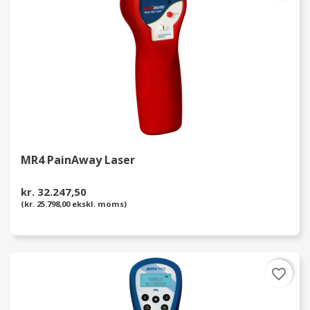
MR4 PainAway Laser
kr. 32.247,50
(kr. 25.798,00 ekskl. moms)
favorite_border