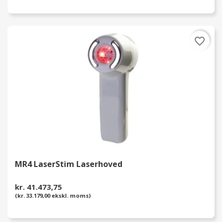
favorite_border
MR4 LaserStim Laserhoved
kr. 41.473,75
(kr. 33.179,00 ekskl. moms)