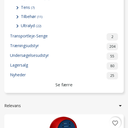
Tens
(7)
Tilbehør
(11)
Ultralyd
(22)
Transportleje-Senge
2
Træningsudstyr
204
Undersøgelsesudstyr
55
Lagersalg
80
Nyheder
25
Se færre

Relevans
favorite_border