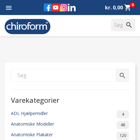
0
Facebook
YouTube
Instagram
LinkedIn
shopping_cart

kr. 0,00
search
search
Varekategorier
ADL Hjælpemidler
4
Anatomiske Modeller
48
Anatomiske Plakater
120