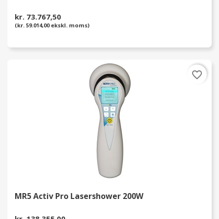
kr. 73.767,50
(kr. 59.014,00 ekskl. moms)
favorite_border
MR5 Activ Pro Lasershower 200W
kr. 138.355,00