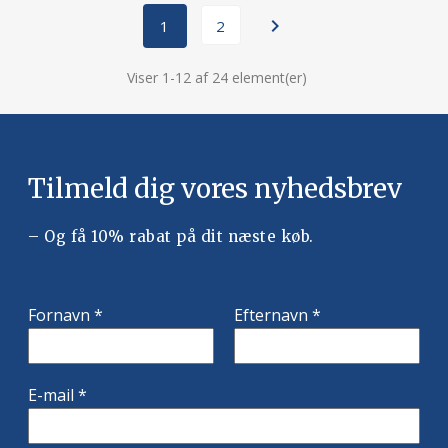

1
2
Viser 1-12 af 24 element(er)