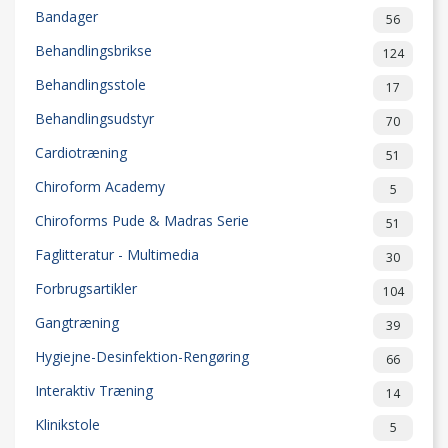
Bandager
56
Behandlingsbrikse
124
Behandlingsstole
17
Behandlingsudstyr
70
Cardiotræning
51
Chiroform Academy
5
Chiroforms Pude & Madras Serie
51
Faglitteratur - Multimedia
30
Forbrugsartikler
104
Gangtræning
39
Hygiejne-Desinfektion-Rengøring
66
Interaktiv Træning
14
Klinikstole
5