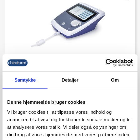
EMS Primo 960 Interferential Apparat
Samtykke
Detaljer
Om
kr. 20.475,00
(kr. 16.380,00 ekskl. moms)
Denne hjemmeside bruger cookies
Vi bruger cookies til at tilpasse vores indhold og
annoncer, til at vise dig funktioner til sociale medier og til
favorite_border
at analysere vores trafik. Vi deler også oplysninger om
din brug af vores hjemmeside med vores partnere inden