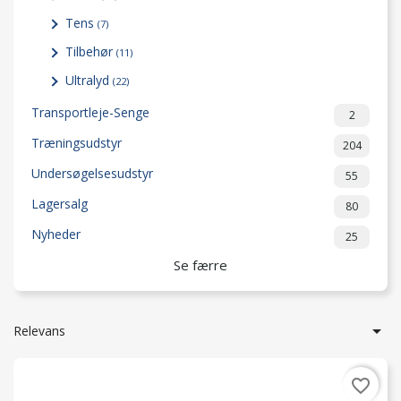
Tens
(7)
Tilbehør
(11)
Ultralyd
(22)
Transportleje-Senge
2
Træningsudstyr
204
Undersøgelsesudstyr
55
Lagersalg
80
Nyheder
25
Se færre

Relevans
favorite_border