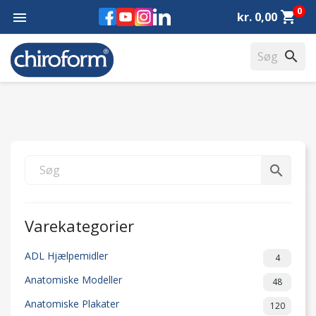
0
Facebook
YouTube
Instagram
LinkedIn
shopping_cart

kr. 0,00
search
search
Varekategorier
ADL Hjælpemidler
4
Anatomiske Modeller
48
Anatomiske Plakater
120