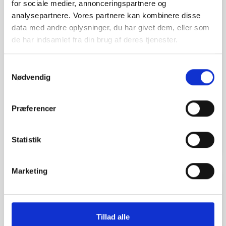
for sociale medier, annonceringspartnere og
analysepartnere. Vores partnere kan kombinere disse
data med andre oplysninger, du har givet dem, eller som
de har indsamlet fra din brug af deres tjenester.
Samtykkevalg
Nødvendig
EMS Primo 860 Combination
Ultralyd/Interferens
Præferencer
kr. 30.287,50
(kr. 24.230,00 ekskl. moms)
Statistik
Marketing
favorite_border
Tillad alle