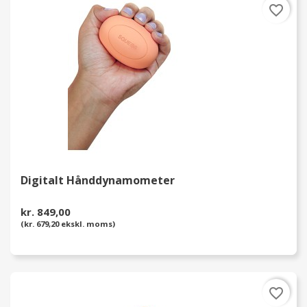
favorite_border
Digitalt Hånddynamometer
kr. 849,00
(kr. 679,20 ekskl. moms)
favorite_border