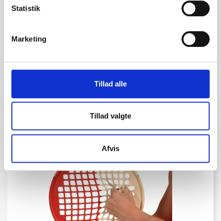
Statistik
Marketing
Power-Web
Tillad alle
kr. 380,00
(kr. 304,00 ekskl. moms)
Tillad valgte
Afvis
favorite_border