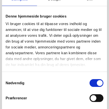
Denne hjemmeside bruger cookies
Vi bruger cookies til at tilpasse vores indhold og
annoncer, til at vise dig funktioner til sociale medier og til
at analysere vores trafik. Vi deler også oplysninger om
din brug af vores hjemmeside med vores partnere inden
MoVeS Flex-Bar
for sociale medier, annonceringspartnere og
analysepartnere. Vores partnere kan kombinere disse
kr. 165,00
data med andre oplysninger, du har givet dem, eller som
(kr. 132,00 ekskl. moms)
de har indsamlet fra din brug af deres tjenester.
Samtykkevalg
Nødvendig
favorite_border
Præferencer