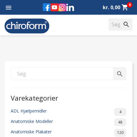
0
Facebook
YouTube
Instagram
LinkedIn
shopping_cart

kr. 0,00
search
search
Varekategorier
ADL Hjælpemidler
4
Anatomiske Modeller
48
Anatomiske Plakater
120