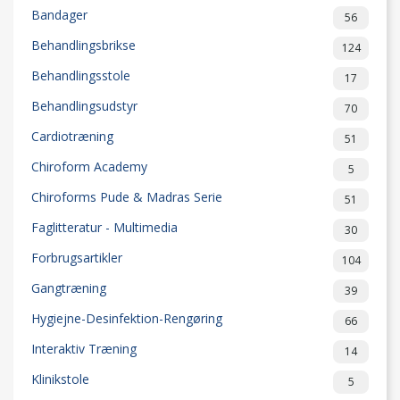
Bandager
56
Behandlingsbrikse
124
Behandlingsstole
17
Behandlingsudstyr
70
Cardiotræning
51
Chiroform Academy
5
Chiroforms Pude & Madras Serie
51
Faglitteratur - Multimedia
30
Forbrugsartikler
104
Gangtræning
39
Hygiejne-Desinfektion-Rengøring
66
Interaktiv Træning
14
Klinikstole
5