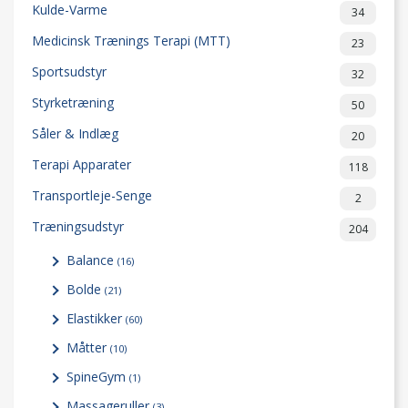
Kulde-Varme
34
Medicinsk Trænings Terapi (MTT)
23
Sportsudstyr
32
Styrketræning
50
Såler & Indlæg
20
Terapi Apparater
118
Transportleje-Senge
2
Træningsudstyr
204
Balance
(16)
Bolde
(21)
Elastikker
(60)
Måtter
(10)
SpineGym
(1)
Massageruller
(3)