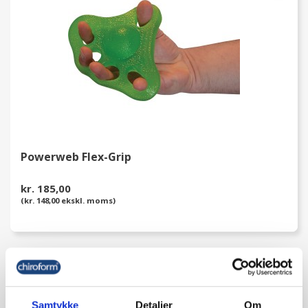
Powerweb Flex-Grip
kr. 185,00
(kr. 148,00 ekskl. moms)
favorite_border
Samtykke
Detaljer
Om