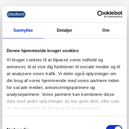

Relevans
favorite_border
Samtykke
Detaljer
Om
Denne hjemmeside bruger cookies
Vi bruger cookies til at tilpasse vores indhold og
annoncer, til at vise dig funktioner til sociale medier og til
at analysere vores trafik. Vi deler også oplysninger om
din brug af vores hjemmeside med vores partnere inden
for sociale medier, annonceringspartnere og
analysepartnere. Vores partnere kan kombinere disse
Stationær Bobath Briks, Ecopostural
data med andre oplysninger, du har givet dem, eller som
de har indsamlet fra din brug af deres tjenester.
kr. 7.495,00
(kr. 5.996,00 ekskl. moms)
Samtykkevalg