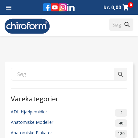
0
Facebook
YouTube
Instagram
LinkedIn
shopping_cart

kr. 0,00
search
search
Varekategorier
ADL Hjælpemidler
4
Anatomiske Modeller
48
Anatomiske Plakater
120