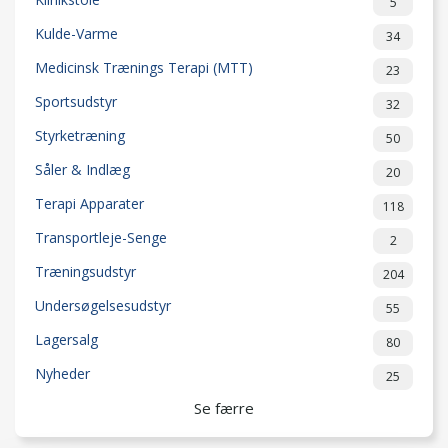
5
Kulde-Varme
34
Medicinsk Trænings Terapi (MTT)
23
Sportsudstyr
32
Styrketræning
50
Såler & Indlæg
20
Terapi Apparater
118
Transportleje-Senge
2
Træningsudstyr
204
Undersøgelsesudstyr
55
Lagersalg
80
Nyheder
25
Se færre