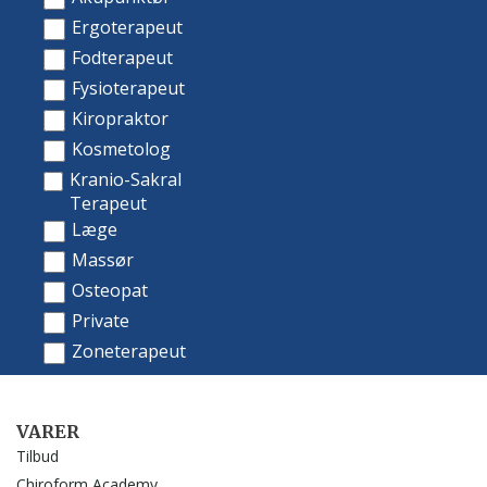
VARER
Tilbud
Chiroform Academy