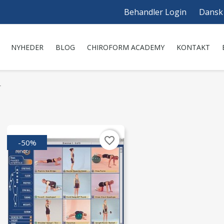
Behandler Login
Dansk
NYHEDER
BLOG
CHIROFORM ACADEMY
KONTAKT
r
favorite_border
-50%