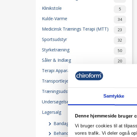
Klinikstole
5
Kulde-Varme
34
Medicinsk Trænings Terapi (MTT)
23
Sportsudstyr
32
Styrketræning
50
Såler & Indlæg
20
Terapi Apparater
118
Transportleje-Senge
2
Træningsudstyr
204
Samtykke
Undersøgelsesudstyr
55
Lagersalg
80
Denne hjemmeside bruger c
Bandager
(16)
Vi bruger cookies til at tilpas
Behandlingsmøbler
vores trafik. Vi deler også 
(3)