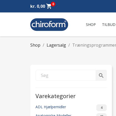
0
shopping_cart
kr. 0,00
SHOP
TILBUD
Shop
Lagersalg
Træningsprogramme
search
Varekategorier
ADL Hjælpemidler
4
Anatomiske Modeller