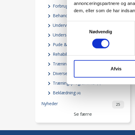
annonceringspartnere og anal
Forbrugsartikler
(3)
dem, eller som de har indsaml
Behandlingsudstyr
(8)
Samtykkevalg
Undervisning-faglitteratur
(3)
Nødvendig
Undersøgelsesudstyr
(5)
Pude & Madras serie
(3)
Rehabilitering
(7)
Træningsudstyr
(13)
Afvis
Diverse
(15)
Træningsprogrammer
(1)
Beklædning
(4)
Nyheder
25
Se færre