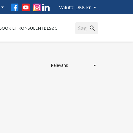
Facebook
YouTube
Instagram
LinkedIn


Valuta:
DKK kr.
search
BOOK ET KONSULENTBESØG

Relevans