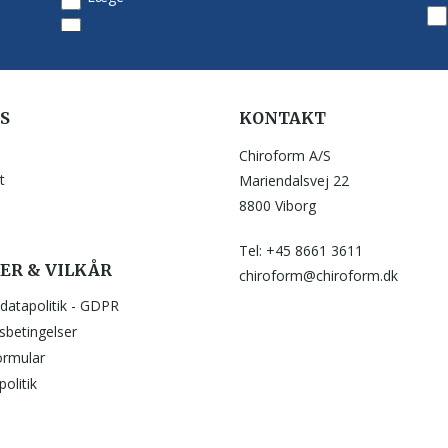
S
KONTAKT
Chiroform A/S
t
Mariendalsvej 22
8800 Viborg
Tel: +45 8661 3611
ER & VILKÅR
chiroform@chiroform.dk
datapolitik - GDPR
sbetingelser
ormular
olitik