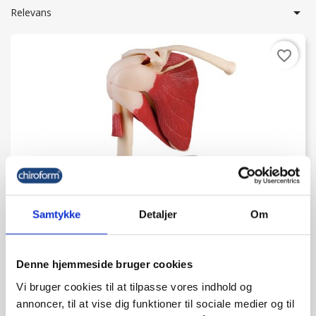

Relevans
favorite_border
Samtykke
Detaljer
Om
Skulderled Med Muskler
kr. 1.410,00
Denne hjemmeside bruger cookies
(kr. 1.128,00 ekskl. moms)
Vi bruger cookies til at tilpasse vores indhold og
annoncer, til at vise dig funktioner til sociale medier og til