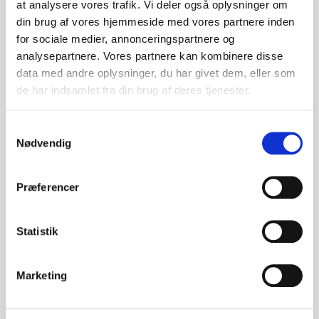
at analysere vores trafik. Vi deler også oplysninger om
din brug af vores hjemmeside med vores partnere inden
favorite_border
for sociale medier, annonceringspartnere og
analysepartnere. Vores partnere kan kombinere disse
data med andre oplysninger, du har givet dem, eller som
de har indsamlet fra din brug af deres tjenester.
Samtykkevalg
Nødvendig
Præferencer
Skulder Med Dyb Muskulatur
Statistik
kr. 1.270,00
(kr. 1.016,00 ekskl. moms)
Marketing