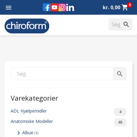
0
Facebook
YouTube
Instagram
LinkedIn
shopping_cart

kr. 0,00
search
search
Varekategorier
ADL Hjælpemidler
4
Anatomiske Modeller
48
Albue
(1)