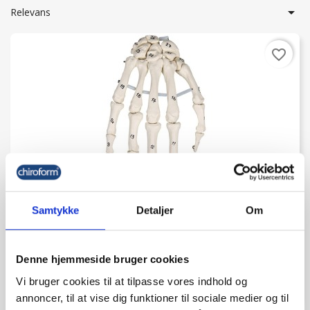

Relevans
favorite_border
Samtykke
Detaljer
Om
Håndmodel M. Nummererede Knogler
kr. 819,00
Denne hjemmeside bruger cookies
(kr. 655,20 ekskl. moms)
Vi bruger cookies til at tilpasse vores indhold og
annoncer, til at vise dig funktioner til sociale medier og til