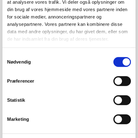
at analysere vores trafik. Vi deler også oplysninger om
din brug af vores hjemmeside med vores partnere inden
favorite_border
for sociale medier, annonceringspartnere og
analysepartnere. Vores partnere kan kombinere disse
data med andre oplysninger, du har givet dem, eller som
de har indsamlet fra din brug af deres tjenester.
Samtykkevalg
Nødvendig
Præferencer
Håndmodel Basis
Statistik
kr. 590,00
(kr. 472,00 ekskl. moms)
Marketing