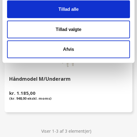
favorite_border
Tillad alle
Tillad valgte
Afvis
Håndmodel M/underarm
kr. 1.185,00
(kr. 948,00 ekskl. moms)
Viser 1-3 af 3 element(er)