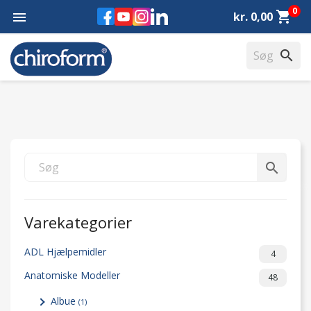
0
Facebook
YouTube
Instagram
LinkedIn
shopping_cart

kr. 0,00
search
search
Varekategorier
ADL Hjælpemidler
4
Anatomiske Modeller
48
Albue
(1)